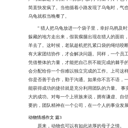
简直快发疯了。当他循着小路发现了乌龟时，气也
乌龟就权当晚餐了。
” 猎人把乌龟放进一个袋子里，幸好乌鸦及
躲藏的地方走出来，假装瘸腿出现在猎人的面前
羊去了。这时候，老鼠趁机把扎紧口袋的绳结咬断
有大家团结协作，才会解决问题。同样，一个员
凭借整体的力量，才能把自己所不能完成的棘手的
会分配给你一个你难以独立完成的工作。上司这
你是否善于合作，勤于沟通。如果你不言不语，
能获得成功的捷径就是充分利用团队的力量。 事
大的成功。对每一个上班族来说，拥有谦虚、自
要的，团队精神在一个公司，在一个人的事业发
动物情感作文 篇3
原来，动物也可以有如此浓厚的母子之情。