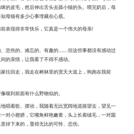
猫咪的皮毛，然后伸出舌头去舔小猫的头。喂完奶后，母
不知母猫有多少心事埋藏在心底。
前表现得非常快乐，它真是一个伟大的母亲!
的、悲伤的、难忘的、有趣的……但这些事都没有感动过
之间的亲情，让我看了不得不感动。
姐家往回走，我走在树林里的宽天大道上，狗跑在我前
好像嗅到前面有什么野物似的。
快地唱着歌、摆动，我随着无比宽阔地道路望去，望见一
着一对小翅膀，它嘴角鲜艳嫩黄，头上长着绒毛，一对圆
巢里掉下来的，显得无比的可怜、悲伤。