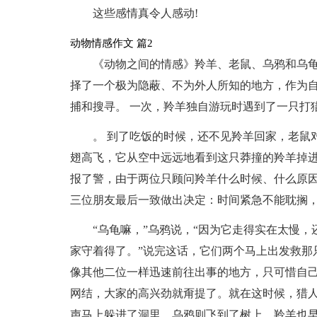
这些感情真令人感动!
动物情感作文 篇2
《动物之间的情感》羚羊、老鼠、乌鸦和乌
择了一个极为隐蔽、不为外人所知的地方，作为
捕和搜寻。 一次，羚羊独自游玩时遇到了一只打
。 到了吃饭的时候，还不见羚羊回家，老鼠对
翅高飞，它从空中远远地看到这只莽撞的羚羊掉
报了警，由于两位只顾问羚羊什么时候、什么原
三位朋友最后一致做出决定：时间紧急不能耽搁
“乌龟嘛，”乌鸦说，“因为它走得实在太慢
家守着得了。”说完这话，它们两个马上出发救那
像其他二位一样迅速前往出事的地方，只可惜自己
网结，大家的高兴劲就甭提了。就在这时候，猎人
声马上躲进了洞里，乌鸦则飞到了树上，羚羊也