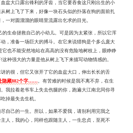
了血盆大口露出锋利的牙齿，当它要吞食这只刚出生的小
雀从树上飞了下来，好像一块石头似的扑落在狗的面前扎
着，一对圆溜溜的眼睛里流露出乞求的目光。
己的生命拯救自己的小幼儿。可是因为太紧张，所以它浑
不动，准备一场巨大的搏斗。在它来说猎狗是个多么庞大
是它也不能安然地站在高高的没有危险地树枝上，眼睁睁
!这种强大的力量是他从树上飞下来描写动物情感的。
惊讶的很，但它又张开了它的血盆大口，伸出长长的舌
隐藏882个字……
。有苦难的时候是我不离不弃，在生
期。我拉着老爷车上失去伤腿的你，跑遍大江南北同你寻
部吃掉最失去生机。
倾尽自己的一生。所以，如果不爱我，请别利用完我之
给主人，我的心，同样也跟随主人，一生忠贞，至死不