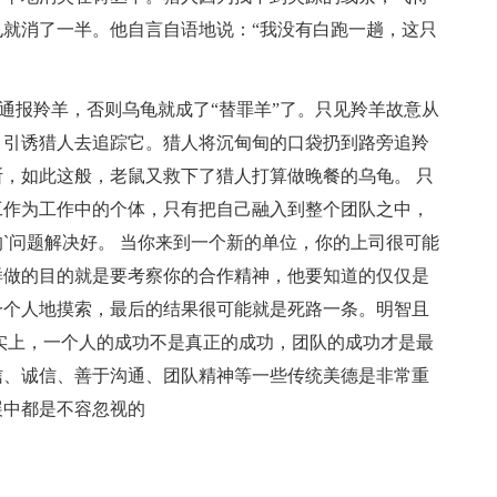
就消了一半。他自言自语地说：“我没有白跑一趟，这只
时通报羚羊，否则乌龟就成了“替罪羊”了。只见羚羊故意从
，引诱猎人去追踪它。猎人将沉甸甸的口袋扔到路旁追羚
，如此这般，老鼠又救下了猎人打算做晚餐的乌龟。 只
工作为工作中的个体，只有把自己融入到整个团队之中，
`问题解决好。 当你来到一个新的单位，你的上司很可能
样做的目的就是要考察你的合作精神，他要知道的仅仅是
一个人地摸索，最后的结果很可能就是死路一条。明智且
实上，一个人的成功不是真正的成功，团队的成功才是最
信、诚信、善于沟通、团队精神等一些传统美德是非常重
展中都是不容忽视的