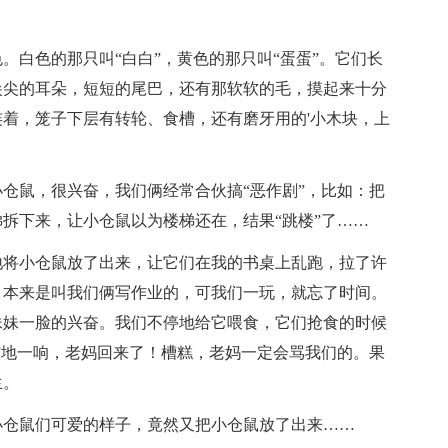
。白色的那只叫“白白”，黄色的那只叫“蛋蛋”。它们长
尖尖的耳朵，短短的尾巴，还有那软软的毛，摸起来十分
着，笼子下层有转轮、食槽，还有磨牙用的'小木块，上
仓鼠，很兴奋，我们俩经常合伙搞“恶作剧”，比如：把
拆下来，让小仓鼠以为楼梯还在，结果“跳楼”了……
地将小仓鼠放了出来，让它们在我的书桌上乱跑，拉了许
，本来是叫我们俩写作业的，可我们一玩，就忘了时间。
妹妹一脸的兴奋。我们不停地给它喂食，它们抢食的时候
”地一响，老妈回来了！槽糕，老妈一定会骂我们的。果
生。
小仓鼠们可爱的样子，竟然又把小仓鼠放了出来……