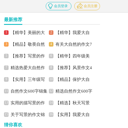
会员登录
会员注册
最新推荐
【精华】美丽的大
【精华】我爱大自
【精品】敬畏自然
有关大自然的作文7
自然作文七篇
然作文4篇
【推荐】写景的作
【精华】四年级美
作文锦集9篇
篇
精选热爱大自然作
【推荐】风景作文4
文300字3篇
景作文300字锦集九篇
【实用】三年级写
【精品】保护大自
文汇编六篇
篇
自然作文600字锦集
精选自然作文600字
景作文4篇
然的作文合集8篇
实用的描写景的作
【精选】秋天写景
九篇
合集9篇
关于写景的作文锦
【实用】我爱大自
文5篇
的作文300字锦集9篇
猜你喜欢
集7篇
然作文4篇