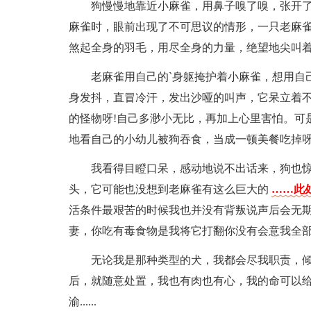
狗慢慢地靠近小麻雀，用鼻子嗅了嗅，张开
麻雀时，眼前出现了不可思议的情形，一只老麻
煞起全身的羽毛，用尽全身的力量，绝望地尖叫
老麻雀用自己的`身躯掩护着小麻雀，想用自
身发抖，直冒冷汗，发出沙哑的叫声，它呆立着
的怪物呀!自己多渺小无比，再加上心里害怕。可
地看自己的小幼儿被狗吞食，当成一顿美餐吃掉呀
我看得目瞪口呆，感动地说不出话来，狗也
头，它可能也没想到老麻雀有这么巨大的
……此处
活条件最艰苦的时候我也并没有背叛说声后会无
妻，你吃有毒食物是我将它打翻你没有会意我全
无论我是那种类型的犬，我都会尽我职责，
后，就随意处置，我也有肉也有心，我的命可以
渝......