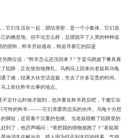
龟，它们生活在一起，团结亲密，是一个小集体。它们选
自己的栖息地。但不论怎么样，总摆脱不了人类的种种追
猎的猎狗，羚羊开始逃命，狗追寻着它的踪迹
另两位说：“羚羊怎么还没回来？” 于是乌鸦放下餐具展
进了陷阱，正在使劲地挣扎。乌鸦马上回来向老鼠和乌龟
因遇了难，结果大伙空话连篇，失去了许多宝贵的时间。
，马上前往羚羊出事的地点。
，还不定什么时候才能到，也许要在羚羊死后吧，干脆它在
只可怜的羚羊———它们亲爱而忠实的伙伴。乌龟十分想
的脚短，还背着个沉重的包袱。 当老鼠咬断了陷阱里的
赶到了，他厉声喝问：“谁把我的猎物放跑了？”老鼠闻
早早地消失在树丛中。猎人因为找不到失踪的线索，气得