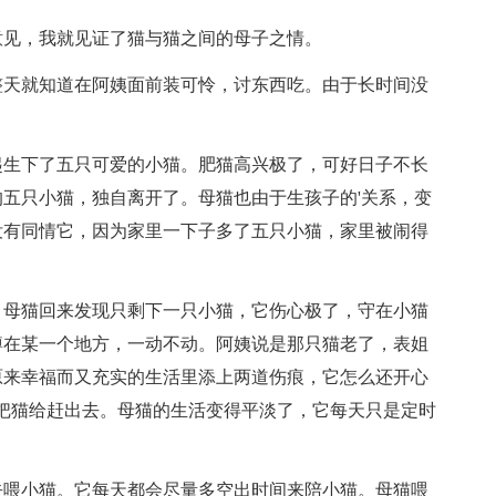
意见，我就见证了猫与猫之间的母子之情。
整天就知道在阿姨面前装可怜，讨东西吃。由于长时间没
起生下了五只可爱的小猫。肥猫高兴极了，可好日子不长
五只小猫，独自离开了。母猫也由于生孩子的'关系，变
没有同情它，因为家里一下子多了五只小猫，家里被闹得
，母猫回来发现只剩下一只小猫，它伤心极了，守在小猫
蹲在某一个地方，一动不动。阿姨说是那只猫老了，表姐
原来幸福而又充实的生活里添上两道伤痕，它怎么还开心
把猫给赶出去。母猫的生活变得平淡了，它每天只是定时
去喂小猫。它每天都会尽量多空出时间来陪小猫。母猫喂