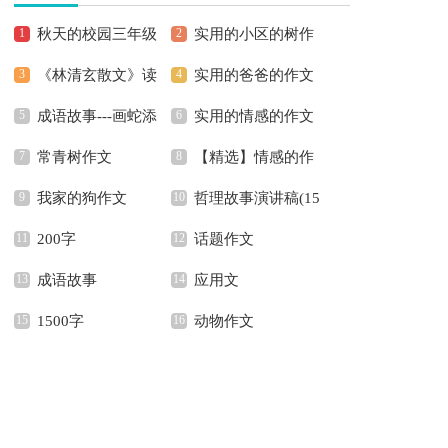
秋天的校园三年级
实用的小区的树作
《林清玄散文》读
实用的爸爸的作文
作文
文合集五篇
成语故事---画蛇添
实用的情感的作文
后感
500字4篇
常青树作文
【精选】情感的作
足
汇总9篇
我家的狗作文
哲理故事演讲稿(15
文集合五篇
200字
话题作文
篇)
成语故事
应用文
1500字
动物作文