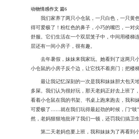
动物情感作文 篇6
我们家养了两只小仓鼠，一只白色，一只黄色
得可爱极了！粉红色的鼻子，小巧的嘴巴，一对
舒服。它们生活在一个双层笼子中，中间用楼梯连
层还有一间小房子，很有趣。
去年暑假，妹妹来我家玩。她看到了这两只小
小仓鼠的小房子反个边，让它找不着房门；把楼梯
最让我记忆深刻的一次是我和妹妹胆大包天
多屎。我们认为很好玩，那天老妈正好去上班了
看着小仓鼠在我的书架、书桌上跑来跑去，我和
可爱极了……就在我们玩得最起劲的时候，门“吱
然，老妈狠狠地批评了我们一顿，还罚我们搞卫
第二天老妈也要上班，我和妹妹为了再看到