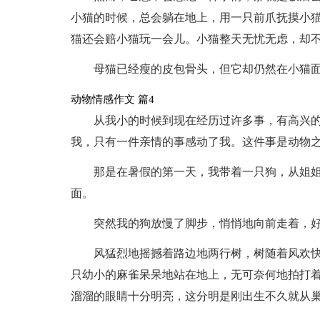
小猫的时候，总会躺在地上，用一只前爪抚摸小
猫还会赔小猫玩一会儿。小猫整天无忧无虑，却
母猫已经瘦的皮包骨头，但它却仍然在小猫面
动物情感作文 篇4
从我小的时候到现在经历过许多事，有高兴
我，只有一件亲情的事感动了我。这件事是动物
那是在暑假的第一天，我带着一只狗，从姐
面。
突然我的狗放慢了脚步，悄悄地向前走着，
风猛烈地摇撼着路边地两行树，树随着风欢
只幼小的麻雀呆呆地站在地上，无可奈何地拍打
溜溜的眼睛十分明亮，这分明是刚出生不久就从