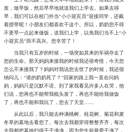
发，做早饭，然后早早地就送我们上学去。如果去得
早，我们可以在校门外当“小小迎宾员”迎接同学，还戴
着授带呢！小朋友们都喜欢干这个。所以，奶奶您不得
不更早一点起来做饭，送我们上学，以免我们当不上“小
小迎宾员”而不高兴。您辛苦了！
当我只有五岁的时候，一场突如其来的车祸夺走了
您的生命。那天妈妈来接我的时候我还很奇怪，今天您
怎么不来接我了？妈妈对我说您去世了的时候，我还很
纳闷儿：“谁的奶奶死了？”回家的路上我一直在问妈
妈，妈妈只是沉默不语。到了家我看见许多人在哭，他
们说，您再也不能帮我梳头发了，再也不能给我做饭
了，再也不能和我玩了，您去了天堂……
从此以后，我只能去种满桃树、桂花树、菊花和麦
冬草的墓地去看您了。每次去我都穿得整整齐齐，每次
去我都把墓地扫得干干净净，因为您生前最爱干净了，