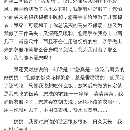
的第二句话是：“我爱您”。您怕外面买来的鞋子不透
风，亲手给我做了六七双布鞋，我穿着可舒服了；您怕
外面买来的棉袄棉裤不暖和，您亲手又给我做了几套棉
衣，我穿上可暖和了；你总说买的马夹不保暖，您又为
我做了三件马夹，又漂亮又暖和。您用手在我身上比画
几下，就是尺寸，而且不会使用缝纫机的您，亲手做出
来的衣服咋就那么合身呢？您说，您为我付出了那么
多，我怎能不爱您呢！
我还要对您说的一句话是：“您真是一位吃苦耐劳的
好奶奶！”您做的饭菜花样繁多，总是香喷喷的，使我吃
了还想吃，只要我说想吃什么饭，放学后您做的肯定就
是我想吃的饭菜。您洗的'衣服干干净净，清清爽爽，我
的脏衣服脱了，您就会立刻去洗，还说小孩的衣服小，
用手洗就可以了，不用洗衣机，费水又费电……
奶奶，我要对您说的话还很多很多，日久天长，我
们以后再聊！