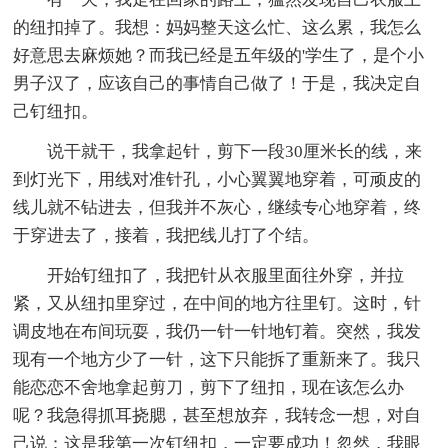
的纽扣掉了。我想：妈妈整天这么忙、这么累，我怎么
好意思去麻烦她？而我已经是五年级的'学生了，是个小
男子汉了，应该自己的事情自己做了！于是，我决定自
己钉纽扣。
说干就干，我拿起针，剪下一段30厘米长的线，来
到灯光下，用线对准针孔，小心翼翼地穿着，可顽皮的
线儿就不钻进去，但我并不灰心，继续专心地穿着，终
于穿进去了，接着，我把线儿打了个结。
开始钉纽扣了，我把针从衣服里面往外穿，并拉
紧，又从纽扣里穿过，在中间的地方往里钉。这时，针
调皮地在布间玩耍，我仍一针一针地钉着。突然，我发
现有一个地方少了一针，这下只能拆了重新来了。我只
能恋恋不舍地拿起剪刀，剪下了纽扣，现在该怎么办
呢？我急得抓耳挠腮，甚至想放弃，我转念一想，对自
己说：这是我第一次钉纽扣，一定要成功！忽然，我眼