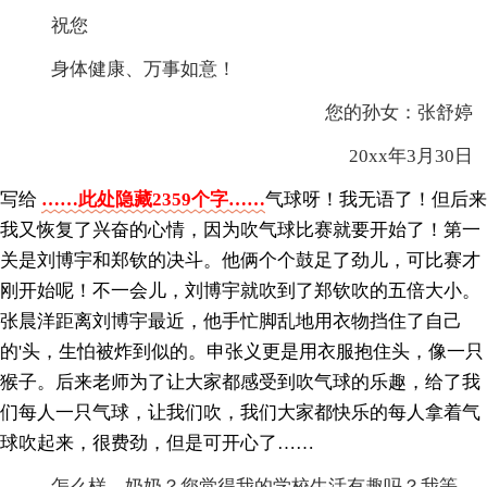
祝您
身体健康、万事如意！
您的孙女：张舒婷
20xx年3月30日
写给
……此处隐藏2359个字……
气球呀！我无语了！但后来
我又恢复了兴奋的心情，因为吹气球比赛就要开始了！第一
关是刘博宇和郑钦的决斗。他俩个个鼓足了劲儿，可比赛才
刚开始呢！不一会儿，刘博宇就吹到了郑钦吹的五倍大小。
张晨洋距离刘博宇最近，他手忙脚乱地用衣物挡住了自己
的'头，生怕被炸到似的。申张义更是用衣服抱住头，像一只
猴子。后来老师为了让大家都感受到吹气球的乐趣，给了我
们每人一只气球，让我们吹，我们大家都快乐的每人拿着气
球吹起来，很费劲，但是可开心了……
怎么样，奶奶？您觉得我的学校生活有趣吗？我等