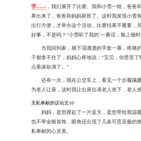
字……
，我们展开了比赛。我和小雪一组，爸爸
果出来了，爸爸和妈妈获胜了。这时我发现小雪有
出行方便，才举办这个活动，比赛结果不重要，
好事，不是吗？”小雪听了我的`一番话，脸上顿
当我回到家，摘下湿漉漉的手套一看，疼痛
子都拿不住了，妈妈心疼地说：“宝贝，你受苦了
点垂涎欲滴了。”
还有一次，我在公交车上，看见一个步履蹒
为老人让座，这时我让出座位请老人坐下，老人感
无私奉献的议论文10
妈妈，是您撑起了一片蓝天，是您带给我温
也不带金银首饰，眼角还出现了几条可恶至极的
私奉献的心灵美。