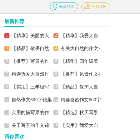
会员登录
会员注册
最新推荐
【精华】美丽的大
【精华】我爱大自
【精品】敬畏自然
有关大自然的作文7
自然作文七篇
然作文4篇
【推荐】写景的作
【精华】四年级美
作文锦集9篇
篇
精选热爱大自然作
【推荐】风景作文4
文300字3篇
景作文300字锦集九篇
【实用】三年级写
【精品】保护大自
文汇编六篇
篇
自然作文600字锦集
精选自然作文600字
景作文4篇
然的作文合集8篇
实用的描写景的作
【精选】秋天写景
九篇
合集9篇
关于写景的作文锦
【实用】我爱大自
文5篇
的作文300字锦集9篇
猜你喜欢
集7篇
然作文4篇