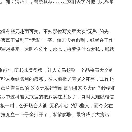
人。如：清洁工，警察叔叔……让我们去学习他们无私奉
有些无趣而可笑。不知那位写文章大谈“无私”的先
否真正做到了“无私”二字。倘若没有做到，或者在工作
脚骂起娘来，大叫不公平，那么，再奢谈什么无私，那就
献”，听起来美得很，让人立马想到一个品格高大全的
有些人受到名利的蛊惑，在人前极尽表演之能事，工作起
盘算着自己的`这次无私行动到底能换来多大的乌纱帽和
实际中这种被人欺骗的把戏实在太多了，真叫人难以相信
红极一时，公开场合大谈“无私奉献”的那些人，而今安在
多拉魔盒一下子全打开了，私欲膨胀，最终成了大贪污