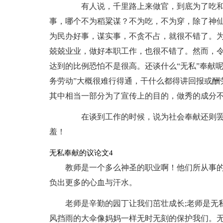
有人说，千里路上来做官，到底为了吃和
事，哪个不为稻粱谋？不为吃，不为穿，除了神
为民办好事，谋实事，不贪不占，就很不错了。
兢兢业业，做好本职工作，也很不错了。然而，
达到的比例恐怕不是很高。还谈什么“无私”奉献
务劳动”大概很难行得通，干什么都得讲回报或酬
其中相当一部分为了宣传上的目的，做秀的成分
在谈到工作的时候，说为社会奉献还则罢了
羞！
无私奉献的议论文4
教师是一个多么神圣的职业啊！他们所从事
负出更多的心血与汗水。
老师是辛勤的园丁让我们茁壮成长;老师是无
风挡雨的大伞像妈妈一样无时无刻的保护我们。