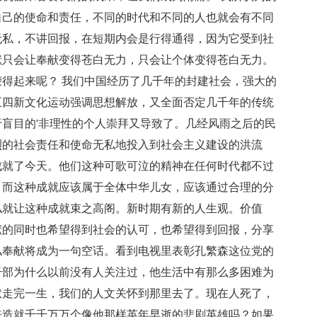
自己的使命和责任，不同的时代和不同的人也就会有不同
无私，不讲回报，在短期内会是行得通得，因为它受到社
献只会让奉献变得苍白无力，只会让个体变得苍白无力。
得起来呢？ 我们中国经历了几千年的封建社会，强大的
五四新文化运动强调思想解放，又全面否定几千年的传统
盲目的'非理性的个人崇拜又导致了。几经风雨之后的民
烈的社会责任和使命无私地投入到社会主义建设的洪流
成就了今天。他们这种可歌可泣的精神在任何时代都不过
，而这种成就应该属于全体中华儿女，应该通过合理的分
私就让这种成就束之高阁。新时期有新的人生观。价值
献的同时也希望得到社会的认可，也希望得到回报，分享
私奉献将成为一句空话。看到电视里表彰孔繁森这位党的
干部为什么以前没有人关注过，他生活中有那么多困难为
袱走完一生，我们的人文关怀到那里去了。现在人死了，
来造就千千万万个像他那样英年早逝的悲剧英雄吗？如果