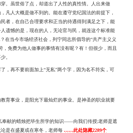
穿。虽世俗了点，却道出了人性的真性情。人出来做
仙，凡人大概是做不到的。能在遵守党纪国法的前提下，
为民者，在自己合理要求和正当的待遇得到满足之下，能
令人遗憾的是，现在的人，无论官与民，就连这个标准能
呢？在当今市场经济社会，列宁同志所倡导的“共产主义义
劳，免费为他人做事的事情有没有呢？有！但很少，而且
不少。
，再不要前面加上“无私”两个字，因为名不符实，可
的教育事业，是阳光下最灿烂的事业。是神圣的职业就要
私奉献的蜡烛把毕生所学的知识——向我们传授;老师是遮
无论是在盛夏或在寒冬，老师每
……此处隐藏2289个