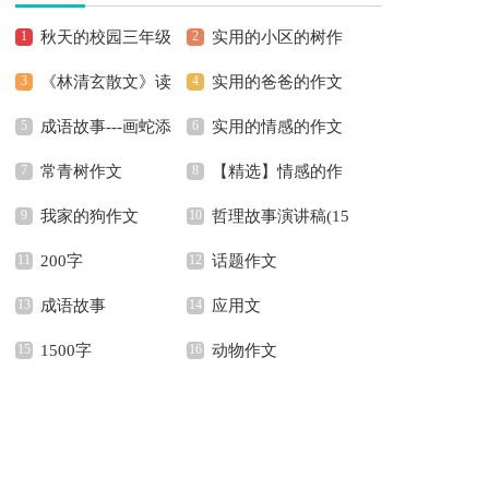
秋天的校园三年级
实用的小区的树作
《林清玄散文》读
实用的爸爸的作文
作文
文合集五篇
成语故事---画蛇添
实用的情感的作文
后感
500字4篇
常青树作文
【精选】情感的作
足
汇总9篇
我家的狗作文
哲理故事演讲稿(15
文集合五篇
200字
话题作文
篇)
成语故事
应用文
1500字
动物作文