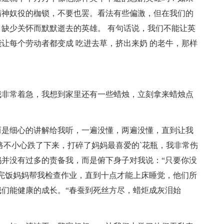
精神奴役的枷锁，不要也罢。看法有些偏激，但在我们的
缺少关怀而默默逝去的英雄。 有句话说，我们不能让英
让每个劳动者都变成 吃进去草，挤出来奶 的老牛，那样
我非常着急，我想到家里还有一些蜡烛，立刻拿来蜡烛点
而是细心的讲解给我听，一遍没懂，两遍没懂，直到让我
路不小心跌了下来，打碎了妈妈最喜爱的`花瓶，我非常伤
并没有过多的责备我，而是俯下身子对我说：“只要你没
完饭妈妈帮我检查作业，直到十点才能上床睡觉，他们所
们能健康的成长。“春蚕到死丝方尽，蜡炬成灰泪始