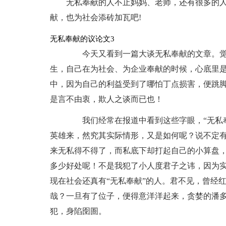
无私奉献的人不止妈妈、老师，还有很多的
献，也为社会添砖加瓦吧!
无私奉献的议论文3
今天又看到一篇大谈无私奉献的文章。觉得
生，自己在为社会、为企业奉献的时候，心底里是
中，因为自己的利益受到了哪怕丁点损害，便跳
是言不由衷，欺人之谈而已也！
我们经常在报道中看到这些字眼，“无私奉
英雄来，然究其实际情形，又是如何呢？说不定
来无私得不得了，而私底下却打起自己的小算盘，
多少好处呢！不是我犯了小人度君子之讳，因为
现在社会还真有“无私奉献”的人。君不见，曾经
哉？一旦有了位子，便得意洋洋起来，贪婪的潘
犯，身陷囹圄。