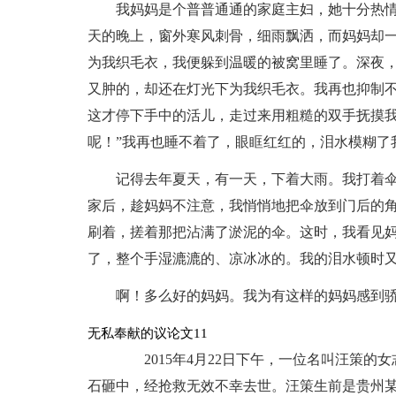
我妈妈是个普普通通的家庭主妇，她十分热
天的晚上，窗外寒风刺骨，细雨飘洒，而妈妈却
为我织毛衣，我便躲到温暖的被窝里睡了。深夜
又肿的，却还在灯光下为我织毛衣。我再也抑制不
这才停下手中的活儿，走过来用粗糙的双手抚摸我
呢！”我再也睡不着了，眼眶红红的，泪水模糊了
记得去年夏天，有一天，下着大雨。我打着
家后，趁妈妈不注意，我悄悄地把伞放到门后的
刷着，搓着那把沾满了淤泥的伞。这时，我看见
了，整个手湿漉漉的、凉冰冰的。我的泪水顿时
啊！多么好的妈妈。我为有这样的妈妈感到
无私奉献的议论文11
2015年4月22日下午，一位名叫汪策的
石砸中，经抢救无效不幸去世。汪策生前是贵州