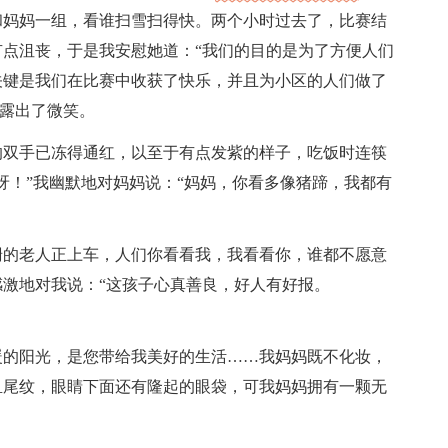
和妈妈一组，看谁扫雪扫得快。两个小时过去了，比赛结
点沮丧，于是我安慰她道：“我们的目的是为了方便人们
关键是我们在比赛中收获了快乐，并且为小区的人们做了
时露出了微笑。
的双手已冻得通红，以至于有点发紫的样子，吃饭时连筷
呀！”我幽默地对妈妈说：“妈妈，你看多像猪蹄，我都有
跚的老人正上车，人们你看看我，我看看你，谁都不愿意
激地对我说：“这孩子心真善良，好人有好报。
暖的阳光，是您带给我美好的生活……我妈妈既不化妆，
鱼尾纹，眼睛下面还有隆起的眼袋，可我妈妈拥有一颗无