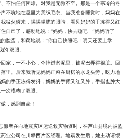
情、不怕任何困难。对我是无微不至。那是一个寒冷的冬
一声不吭地在屋里为我织毛衣。当我准备睡觉时，妈妈在
，我猛然醒来，揉揉朦胧的眼睛，看见妈妈的手冻得又红
住自己了，感动地说：“妈妈，快去睡吧！”妈妈听了，
的脸蛋，和蔼地说：“你自己快睡吧！明天还要上学
我的`双眼。
伞回家，一不小心，伞掉进淤泥里，被泥巴弄得很脏。回
角落里。后来我听见妈妈正蹲在厨房的水龙头旁，吃力地
妈妈的手正冻得发抖，妈妈的手背又红又肿，手指也肿大
又一次模糊了双眼。
骄傲，感到自豪！
女志愿者在向地震灾区运送救灾物资时，在芦山县境内被坠
某药业公司在川攀西片区经理。地震发生后，她主动请缨